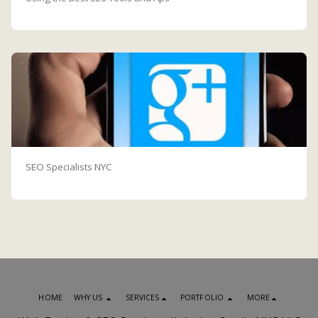
SEO Specialists NYC
HOME
WHY US
SERVICES
PORTFOLIO
MORE