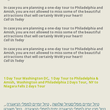
In case you are planning a one-day tour to Philadelphia and
Amish, you are not allowed to miss some of the beautiful
attractions that will certainly
WoW your heart!
Call Us Today
In case you are planning a one-day tour to Philadelphia and
Amish, you are not allowed to miss some of the beautiful
attractions that will certainly
WoW your heart!
Call Us Today
In case you are planning a one-day tour to Philadelphia and
Amish, you are not allowed to miss some of the beautiful
attractions that will certainly
WoW your heart!
Call Us Today
1 Day Tour Washington DC
,
1 Day Tour to Philadelphia &
Amish
,
Washington and Philadelphia 2 Days Tour
,
NY to
Niagara Falls 2 days Tour
,
טיול יומיים למפלי הניאגרה
,
טיול שלושה
טיול יומיים מפלים
טיול מאורגן
,
ימים למפלי הנאיגרה
טיול מניו יורק למפלי הניאגרה