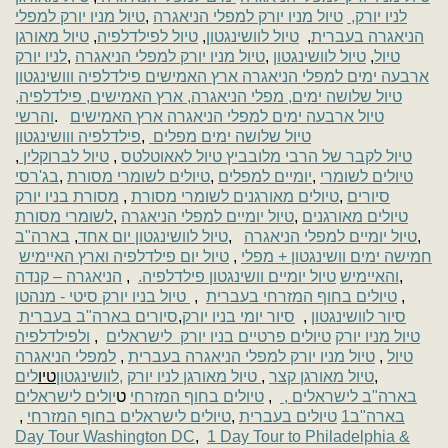
טיול מניו יורק למפלי
,
טיול מניו יורק למפלי הניאגרה
לניו יורק,
טיול מאורגן
,
טיול לפילדלפיה
,
טיול לוושינגטון
,
הניאגרה בעברית
לניו יורק
,
טיול מניו יורק למפלי הניאגרה
,
טיול לוושינגטון
,
טיול
ארבעה ימים למפלי הניאגרה ארץ האמישים פילדלפיה ווושינגטון
טיול שלושה ימים, מפלי הניאגרה, ארץ האמישים, פילדלפיה,
והרשי
.
טיול ארבעה ימים למפלי הניאגרה ארץ האמישים
פילדלפיה ווושינגטון
,
טיול שלושה ימים מפלים
,
טיול לברוקלין
,
טיול לאאוטלטס
טיול לקבר של הרבי מלובביץ
בג'רסי
,
טיולים לשומרי מסורת
,
יומיים למפלים
,
טיולים לשומרי
מסורת בניו יורק
,
טיולים מאורגנים לשומרי מסורת
,
סיורים
לשומרי מסורת
,
טיול יומיים למפלי הניאגרה
,
טיולים מאורגנים
בארה"ב
,
טיול לוושינגטון יום אחד
,
טיול יומיים למפלי הניאגרה
,
טיול יום פילדלפיה וארץ האיימיש
,
חמישה ימים וושינגטון + מפלי
הניאגרה – קנדה
,
טיול יומיים וושינגטון פילדלפיה.
והאיימיש
,
טיול בניו יורק סיטי - מנהטן
,
טיולים בחוף המזרחי בעברית
,
סיורים בארה"ב בעברית
,
סיור יומי בניו יורק
,
סיור לוושינגטון
ולפילדלפיה
,
טיולים פרטיים בניו יורק לישראלים
טיול מניו יורק
למפלי הניאגרה
,
טיול מניו יורק למפלי הניאגרה בעברית
,
טיול
לים
טיו
לוושינגטון
,
טיול מאורגן לניו יורק
,
טיול מאורגן קצר
,
יולים לישראלים
ט
טיולים בחוף המזרחי
,
,
בארה"ב לישראלים
,
טיולים לישראלים בחוף המזרחי
,
טיולים בעברית
1
בארה"ב
Day Tour Washington DC
,
1 Day Tour to Philadelphia &